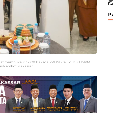
P
, saat membuka Kick Off Baksos IPROSI 2025 di BSI UMKM
mas Pemkot Makassar