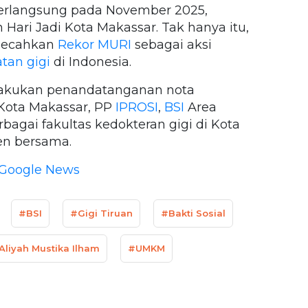
berlangsung pada November 2025,
Hari Jadi Kota Makassar. Tak hanya itu,
mecahkan
Rekor MURI
sebagai aksi
tan gigi
di Indonesia.
dilakukan penandatanganan nota
ota Makassar, PP
IPROSI
,
BSI
Area
rbagai fakultas kedokteran gigi di Kota
en bersama.
Google News
#BSI
#Gigi Tiruan
#Bakti Sosial
Aliyah Mustika Ilham
#UMKM