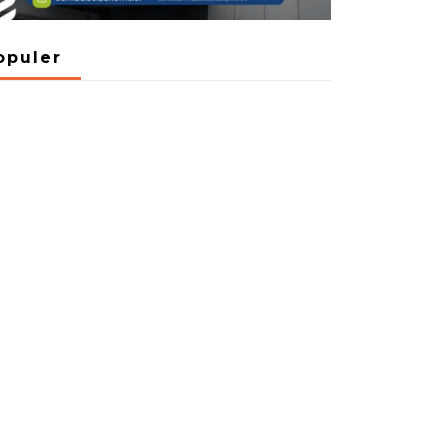
opuler