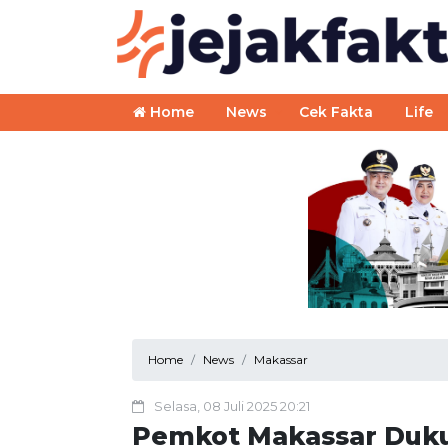
Home
News
Cek Fakta
Life
Home
News
Makassar
Selasa, 08 Juli 2025 20:21
Pemkot Makassar Duk