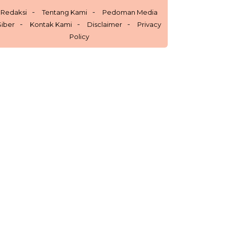
Redaksi
Tentang Kami
Pedoman Media
Siber
Kontak Kami
Disclaimer
Privacy
Policy