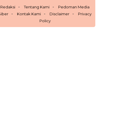
Redaksi
Tentang Kami
Pedoman Media
Siber
Kontak Kami
Disclaimer
Privacy
Policy