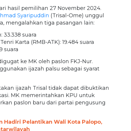
ri hasil pemilihan 27 November 2024.
hmad Syaripuddin
(Trisal-Ome) unggul
ra, mengalahkan tiga pasangan lain:
: 33.338 suara
enri Karta (RMB-ATK): 19.484 suara
29 suara
gugat ke MK oleh paslon FKJ-Nur.
gunakan ijazah palsu sebagai syarat
kan ijazah Trisal tidak dapat dibuktikan
ifikasi. MK memerintahkan KPU untuk
an paslon baru dari partai pengusung
m Hadiri Pelantikan Wali Kota Palopo,
tarwilayah