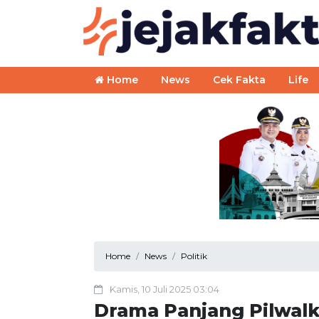
Home
News
Cek Fakta
Life
Home
News
Politik
Kamis, 10 Juli 2025 03:04
Drama Panjang Pilwalko