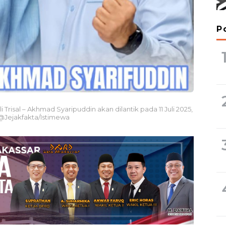
P
i Trisal – Akhmad Syaripuddin akan dilantik pada 11 Juli 2025,
@Jejakfakta/Istimewa