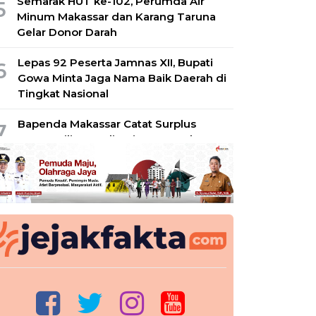
Semarak HUT ke-102, Perumda Air
5
Minum Makassar dan Karang Taruna
Gelar Donor Darah
Lepas 92 Peserta Jamnas XII, Bupati
6
Gowa Minta Jaga Nama Baik Daerah di
Tingkat Nasional
Bapenda Makassar Catat Surplus
7
Rp130 Miliar, Realisasi PAD Tembus
49 Persen
Wamenkes Apresiasi Capaian 100
8
Persen Desa Siaga TB di Pangkep,
Siap Jadi Percontohan Nasional