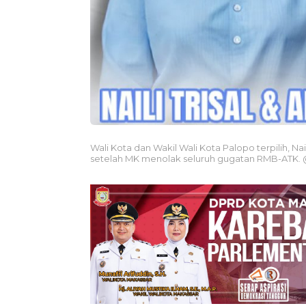
Wali Kota dan Wakil Wali Kota Palopo terpilih, Nail
setelah MK menolak seluruh gugatan RMB-ATK. 