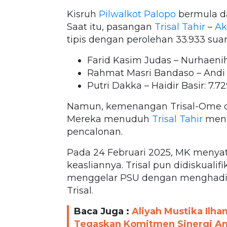
Kisruh
Pilwalkot Palopo
bermula da
Saat itu, pasangan
Trisal Tahir
–
Ak
tipis dengan perolehan 33.933 sua
Farid Kasim Judas – Nurhaenih
Rahmat Masri Bandaso – Andi T
Putri Dakka – Haidir Basir: 7.7
Namun, kemenangan Trisal-Ome di
Mereka menuduh
Trisal Tahir
meng
pencalonan.
Pada 24 Februari 2025, MK menyata
keasliannya. Trisal pun didiskual
menggelar PSU dengan menghadirk
Trisal.
Baca Juga :
Aliyah Mustika Ilha
Tegaskan Komitmen Sinergi An