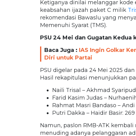
Ketiganya dinilai melanggar kode e
keabsahan ijazah paket C milik
Tri
rekomendasi Bawaslu yang menyar
Memenuhi Syarat (TMS).
PSU 24 Mei dan Gugatan Kedua 
Baca Juga :
IAS Ingin Golkar Ke
Diri untuk Partai
PSU digelar pada 24 Mei 2025 dan 
Hasil rekapitulasi menunjukkan p
Naili Trisal – Akhmad Syaripud
Farid Kasim Judas – Nurhaenih
Rahmat Masri Bandaso – Andi Te
Putri Dakka – Haidir Basir: 269
Namun, paslon RMB-ATK kembali 
menuding adanya pelanggaran admi