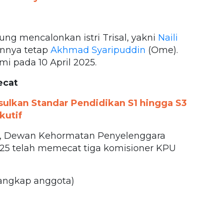
ng mencalonkan istri Trisal, yakni
Naili
annya tetap
Akhmad Syaripuddin
(Ome).
i pada 10 April 2025.
ecat
ulkan Standar Pendidikan S1 hingga S3
kutif
l, Dewan Kehormatan Penyelenggara
25 telah memecat tiga komisioner KPU
angkap anggota)