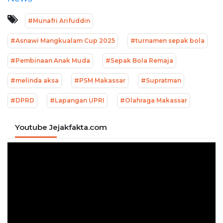
#Munafri Arifuddin
#Asnawi Mangkualam Cup 2025
#turnamen sepak bola
#Pembinaan Anak Muda
#Sepak Bola Remaja
#melinda aksa
#PSM Makassar
#Supratman
#DPRD
#Lapangan UPRI
#Olahraga Makassar
Youtube Jejakfakta.com