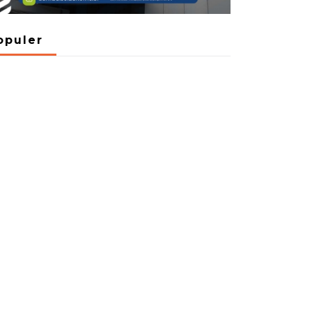
opuler