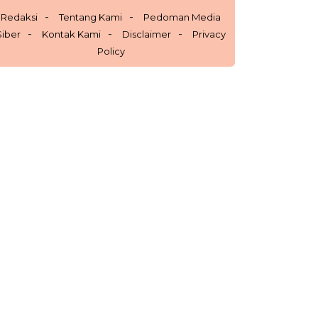
Redaksi
Tentang Kami
Pedoman Media
Siber
Kontak Kami
Disclaimer
Privacy
Policy