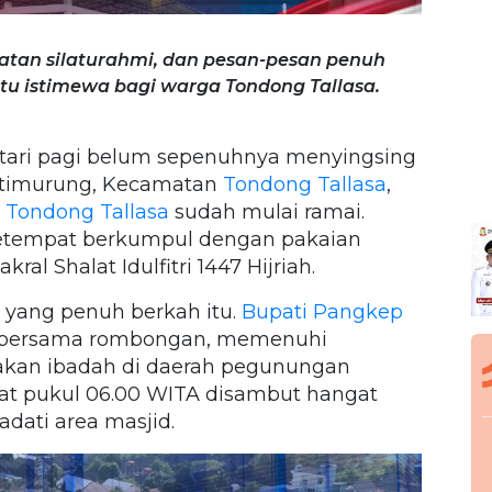
tan silaturahmi, dan pesan-pesan penuh
tu istimewa bagi warga Tondong Tallasa.
ari pagi belum sepenuhnya menyingsing
antimurung, Kecamatan
Tondong Tallasa
,
Tondong Tallasa
sudah mulai ramai.
 setempat berkumpul dengan pakaian
l Shalat Idulfitri 1447 Hijriah.
 yang penuh berkah itu.
Bupati Pangkep
 bersama rombongan, memenuhi
kan ibadah di daerah pegunungan
at pukul 06.00 WITA disambut hangat
dati area masjid.