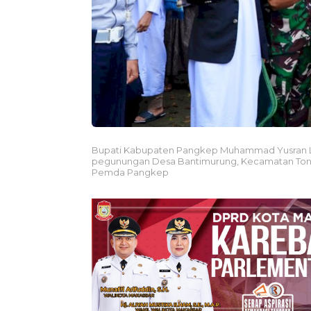
Bupati Kabupaten Pangkep Muhammad Yusran Lalo
pegunungan Desa Bantimurung, Kecamatan Ton
Pemda Pangkep