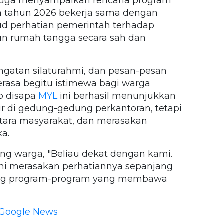
n juga menyampaikan rencana program
n tahun 2026 bekerja sama dengan
d perhatian pemerintah terhadap
n rumah tangga secara sah dan
gatan silaturahmi, dan pesan-pesan
rasa begitu istimewa bagi warga
b disapa
MYL
ini berhasil menunjukkan
 di gedung-gedung perkantoran, tetapi
antara masyarakat, dan merasakan
a.
ang warga, "Beliau dekat dengan kami.
kami merasakan perhatiannya sepanjang
ung program-program yang membawa
Google News