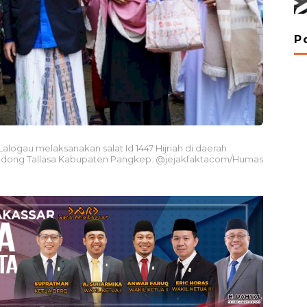
P
gau melaksanakan salat Id 1447 Hijriah di daerah
dong Tallasa Kabupaten Pangkep. @jejakfaktacom/Humas