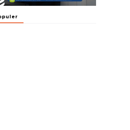
opuler