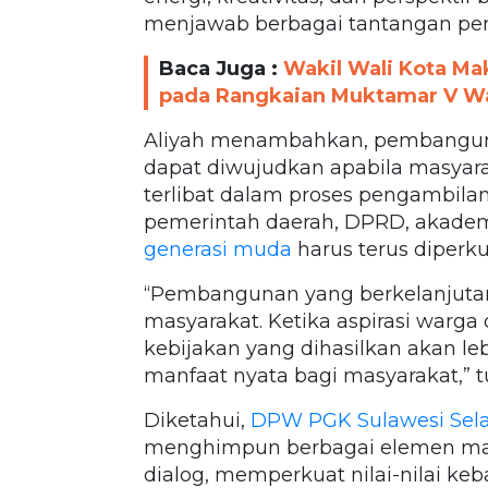
menjawab berbagai tantangan pe
Baca Juga :
Wakil Wali Kota Ma
pada Rangkaian Muktamar V Wa
Aliyah menambahkan, pembangunan
dapat diwujudkan apabila masyara
terlibat dalam proses pengambilan 
pemerintah daerah, DPRD, akademi
generasi muda
harus terus diperku
“Pembangunan yang berkelanjutan
masyarakat. Ketika aspirasi warga
kebijakan yang dihasilkan akan l
manfaat nyata bagi masyarakat,” t
Diketahui,
DPW PGK Sulawesi Sel
menghimpun berbagai elemen ma
dialog, memperkuat nilai-nilai ke