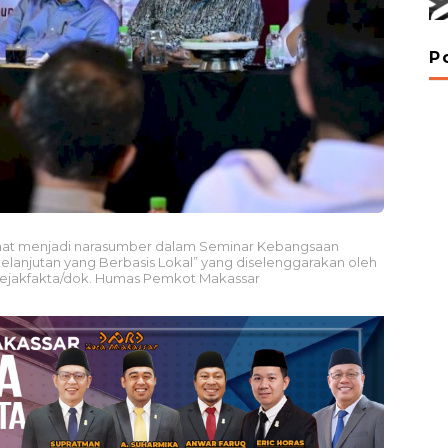
P
, saat menjadi narasumber dalam Seminar Kebangsaan
elanjutan yang Berbasis Lokal” yang diselenggarakan oleh
@Jejakfakta/dok. Humas Pemkot Makassar