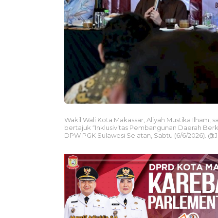
Wakil Wali Kota Makassar, Aliyah Mustika Ilham
bertajuk “Inklusivitas Pembangunan Daerah Berk
DPW PGK Sulawesi Selatan, Sabtu (6/6/2026). 