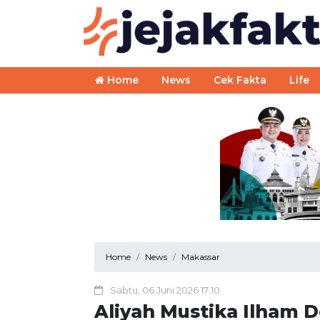
Home
News
Cek Fakta
Life
Home
News
Makassar
Sabtu, 06 Juni 2026 17:10
Aliyah Mustika Ilham