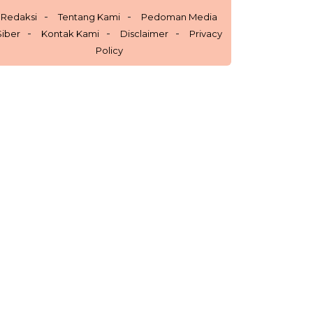
Redaksi
Tentang Kami
Pedoman Media
Siber
Kontak Kami
Disclaimer
Privacy
Policy