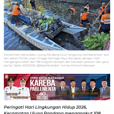
Pemerintah Kecamatan Ujung Pandang turun langsung membersihkan laut
dan pesisir Pantai Losari hingga Dermaga Kayu Bangkoa, dengan hasil
mengangkut lebih dari 108 kilogram sampah dari kawasan perairan dan garis
pantai, Sabtu (6/6/2026). @Jejakfakta/dok. Humas Pemkot Makassar
Peringati Hari Lingkungan Hidup 2026,
Kecamatan Ujung Pandang mengangkut 108