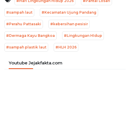
#Hari Lingkungan Hidup 2026
#Pantai Losari
#sampah laut
#Kecamatan Ujung Pandang
#Perahu Pattasaki
#kebersihan pesisir
#Dermaga Kayu Bangkoa
#Lingkungan HIdup
#sampah plastik laut
#HLH 2026
Youtube Jejakfakta.com