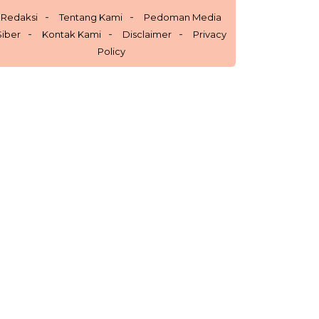
Redaksi
Tentang Kami
Pedoman Media
Siber
Kontak Kami
Disclaimer
Privacy
Policy