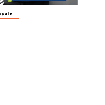
opuler