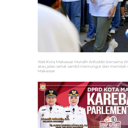
Wali Kota Makassar Munafri Arifuddin bersama Wak
atau jalan sehat sambil memungut dan memilah 
Makassar