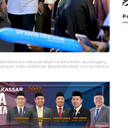
P
il Wali Kota Makassar Aliyah Mustika Ilham, aksi plogging
sampah, Sabtu (6/6/2026). @Jejakfakta/dok. Humas Pemkot