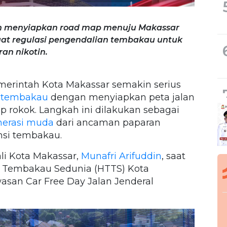
din menyiapkan road map menuju Makassar
at regulasi pengendalian tembakau untuk
an nikotin.
merintah Kota Makassar semakin serius
 tembakau
dengan menyiapkan peta jalan
 rokok. Langkah ini dilakukan sebagai
erasi muda
dari ancaman paparan
si tembakau.
i Kota Makassar,
Munafri Arifuddin
, saat
a Tembakau Sedunia (HTTS) Kota
asan Car Free Day Jalan Jenderal