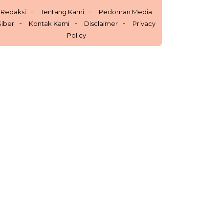
Redaksi
Tentang Kami
Pedoman Media
Siber
Kontak Kami
Disclaimer
Privacy
Policy