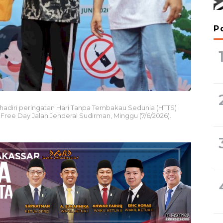
P
ghadiri peringatan Hari Tanpa Tembakau Sedunia (HTTS)
Free Day Jalan Jenderal Sudirman, Minggu (7/6/2026).