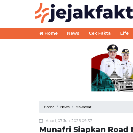
Home
News
Cek Fakta
Life
Home
News
Makassar
Ahad, 07 Juni 2026 09:37
Munafri Siapkan Road