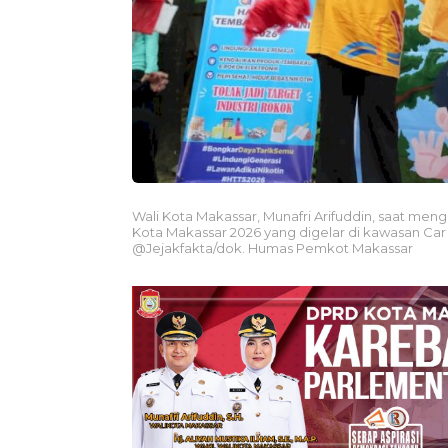
Wali Kota Makassar, Munafri Arifuddin, saat men
Kota Makassar 2026 yang digelar di kawasan Car 
@Jejakfakta/dok. Humas Pemkot Makassar