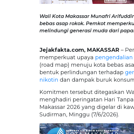
Wali Kota Makassar Munafri Arifud
bebas asap rokok. Pemkot memperku
melindungi generasi muda dari papar
Jejakfakta.com, MAKASSAR
– Pe
memperkuat upaya
pengendalian
(road map) menuju kota bebas asap
bentuk perlindungan terhadap
gen
nikotin
dan dampak buruk konsum
Komitmen tersebut ditegaskan Wal
menghadiri peringatan Hari Tanp
Makassar 2026 yang digelar di kaw
Sudirman, Minggu (7/6/2026).