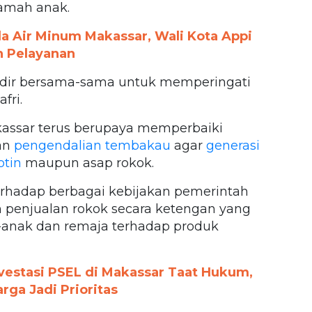
ramah anak.
 Air Minum Makassar, Wali Kota Appi
n Pelayanan
a hadir bersama-sama untuk memperingati
fri.
assar terus berupaya memperbaiki
an
pengendalian tembakau
agar
generasi
otin
maupun asap rokok.
rhadap berbagai kebijakan pemerintah
n penjualan rokok secara ketengan yang
-anak dan remaja terhadap produk
nvestasi PSEL di Makassar Taat Hukum,
ga Jadi Prioritas