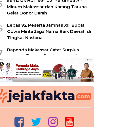
Semarak HUT ke-102, Perumda Air
5
Minum Makassar dan Karang Taruna
Gelar Donor Darah
Lepas 92 Peserta Jamnas XII, Bupati
6
Gowa Minta Jaga Nama Baik Daerah di
Tingkat Nasional
Bapenda Makassar Catat Surplus
7
Rp130 Miliar, Realisasi PAD Tembus
49 Persen