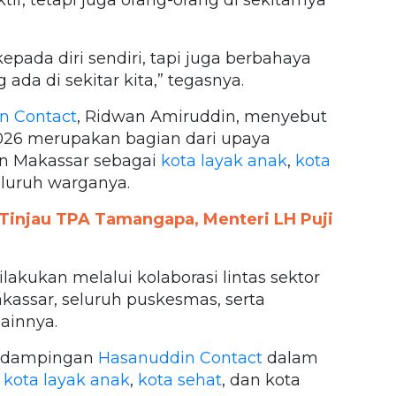
, tetapi juga orang-orang di sekitarnya
epada diri sendiri, tapi juga berbahaya
da di sekitar kita,” tegasnya.
n Contact
, Ridwan Amiruddin, menyebut
026 merupakan bagian dari upaya
 Makassar sebagai
kota layak anak
,
kota
eluruh warganya.
Tinjau TPA Tamangapa, Menteri LH Puji
akukan melalui kolaborasi lintas sektor
assar, seluruh puskesmas, serta
ainnya.
endampingan
Hasanuddin Contact
dalam
kota layak anak
,
kota sehat
, dan kota