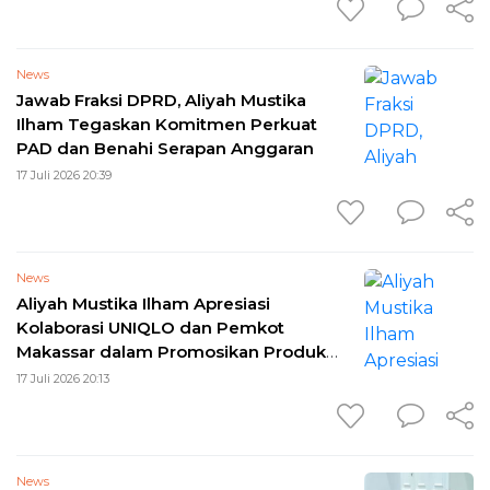
News
Jawab Fraksi DPRD, Aliyah Mustika
Ilham Tegaskan Komitmen Perkuat
PAD dan Benahi Serapan Anggaran
17 Juli 2026 20:39
News
Aliyah Mustika Ilham Apresiasi
Kolaborasi UNIQLO dan Pemkot
Makassar dalam Promosikan Produk
UMKM
17 Juli 2026 20:13
News