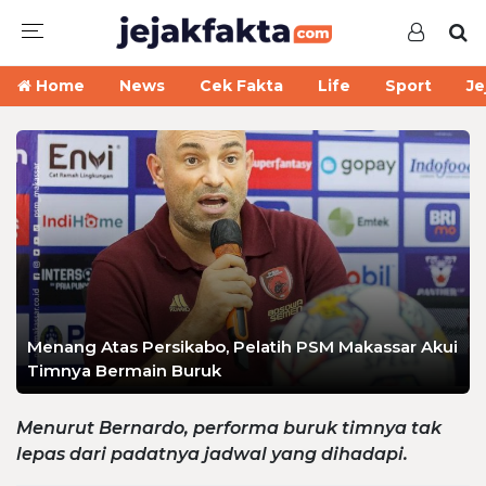
Home
News
Cek Fakta
Life
Sport
Je
Menang Atas Persikabo, Pelatih PSM Makassar Akui
Timnya Bermain Buruk
Menurut Bernardo, performa buruk timnya tak
lepas dari padatnya jadwal yang dihadapi.