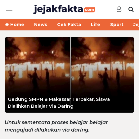
Home
News
Cek Fakta
Life
Sport
Je
Gedung SMPN 8 Makassar Terbakar, Siswa
Dialihkan Belajar Via Daring
Untuk sementara proses belajar belajar
mengajadi dilakukan via daring.