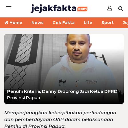
Home
News
Cek Fakta
Life
Sport
Je
Penuhi Kriteria, Denny Didorong Jadi Ketua DPRD
Provinsi Papua
Memperjuangkan keberpihakan perlindungan
dan pemberdayaan OAP dalam pelaksanaan
Pemilu di Provinsi Papua.