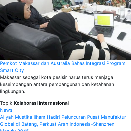
Pemkot Makassar dan Australia Bahas Integrasi Program
Smart City
Makassar sebagai kota pesisir harus terus menjaga
keseimbangan antara pembangunan dan ketahanan
lingkungan.
Topik
Kolaborasi Internasional
News
Aliyah Mustika Ilham Hadiri Peluncuran Pusat Manufaktur
Global di Batang, Perkuat Arah Indonesia–Shenzhen