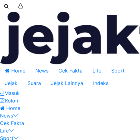
Home
News
Cek Fakta
Life
Sport
Jejak
Suara
Jejak Lainnya
Indeks
Masuk
Kolom
Home
News
Cek Fakta
Life
Sport