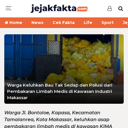
Home
News
Cek Fakta
Life
Sport
Je
Warga Keluhkan Bau Tak Sedap dan Polusi dari
Pembakaran Limbah Medis di Kawasan Industri
Makassar
Warga Jl. Bontoloe, Kapasa, Kecamatan
Tamalanrea, Kota Makassar, keluhkan asap
pembakaran limbah medis di kawasan KIMA