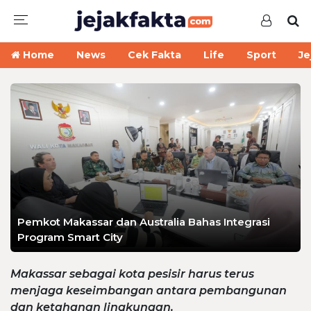
Home
News
Cek Fakta
Life
Sport
Je
Pemkot Makassar dan Australia Bahas Integrasi
Program Smart City
Makassar sebagai kota pesisir harus terus
menjaga keseimbangan antara pembangunan
dan ketahanan lingkungan.