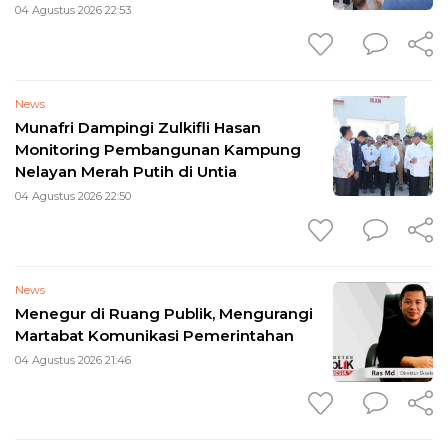
Perpres 109
04 Agustus 2026 22:53
News
Munafri Dampingi Zulkifli Hasan
Monitoring Pembangunan Kampung
Nelayan Merah Putih di Untia
04 Agustus 2026 22:50
News
Menegur di Ruang Publik, Mengurangi
Martabat Komunikasi Pemerintahan
04 Agustus 2026 21:46