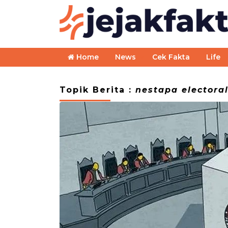
Home
News
Cek Fakta
Life
Topik Berita :
nestapa electora