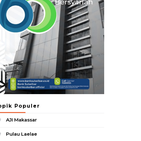
opik Populer
AJI Makassar
#
Pulau Laelae
#