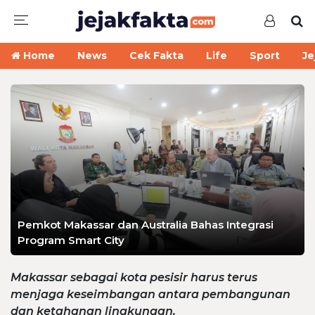
Home
News
Cek Fakta
Life
Sport
Je
Pemkot Makassar dan Australia Bahas Integrasi
Program Smart City
Makassar sebagai kota pesisir harus terus
menjaga keseimbangan antara pembangunan
dan ketahanan lingkungan.