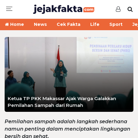
Home
News
Cek Fakta
Life
Sport
Je
Ketua TP PKK Makassar Ajak Warga Galakkan
Pemilahan Sampah dari Rumah
Pemilahan sampah adalah langkah sederhana
namun penting dalam menciptakan lingkungan
bersih dan sehat.