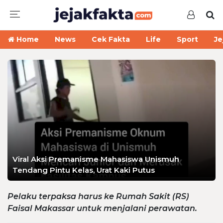
Home
News
Cek Fakta
Life
Sport
Je
Viral Aksi Premanisme Mahasiswa Unismuh
Tendang Pintu Kelas, Urat Kaki Putus
Pelaku terpaksa harus ke Rumah Sakit (RS)
Faisal Makassar untuk menjalani perawatan.