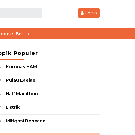
Login
Indeks Berita
opik Populer
Komnas HAM
#
Pulau Laelae
#
Half Marathon
#
Listrik
#
Mitigasi Bencana
#