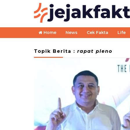
Home
News
Cek Fakta
Life
Topik Berita :
rapat pleno