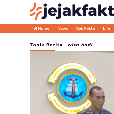
Home
News
Cek Fakta
Life
Topik Berita :
wira hadi