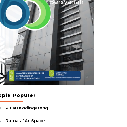
opik Populer
Pulau Kodingareng
#
Rumata’ ArtSpace
#