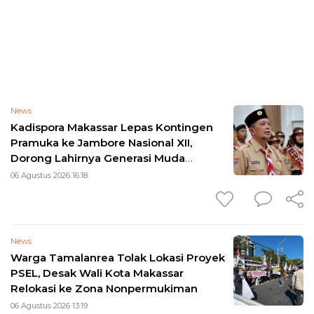
News
Kadispora Makassar Lepas Kontingen
Pramuka ke Jambore Nasional XII,
Dorong Lahirnya Generasi Muda
Berkarakter
06 Agustus 2026 16:18
News
Warga Tamalanrea Tolak Lokasi Proyek
PSEL, Desak Wali Kota Makassar
Relokasi ke Zona Nonpermukiman
06 Agustus 2026 13:19