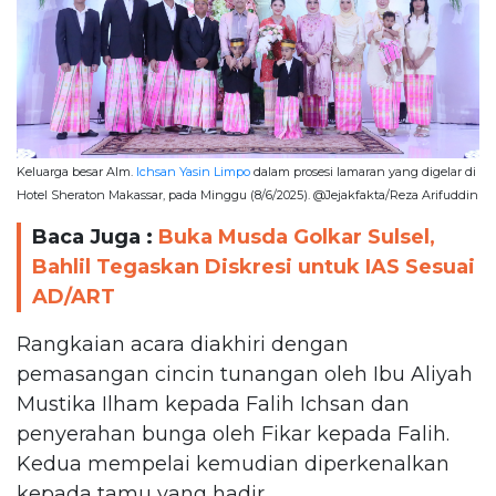
Keluarga besar Alm.
Ichsan Yasin Limpo
dalam prosesi lamaran yang digelar di
Hotel Sheraton Makassar, pada Minggu (8/6/2025). @Jejakfakta/Reza Arifuddin
Baca Juga :
Buka Musda Golkar Sulsel,
Bahlil Tegaskan Diskresi untuk IAS Sesuai
AD/ART
Rangkaian acara diakhiri dengan
pemasangan cincin tunangan oleh Ibu Aliyah
Mustika Ilham kepada Falih Ichsan dan
penyerahan bunga oleh Fikar kepada Falih.
Kedua mempelai kemudian diperkenalkan
kepada tamu yang hadir.