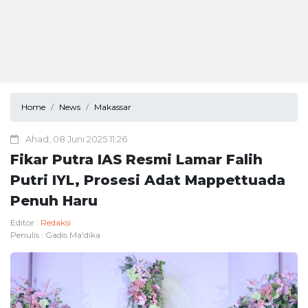
Home
News
Makassar
Ahad, 08 Juni 2025 11:26
Fikar Putra IAS Resmi Lamar Falih
Putri IYL, Prosesi Adat Mappettuada
Penuh Haru
Editor :
Redaksi
Penulis :
Gadis Ma'dika