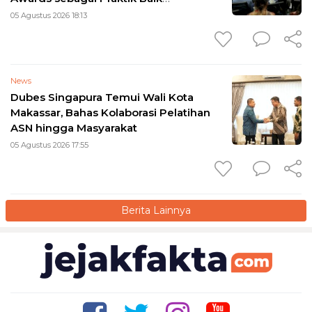
Transformasi Digital
05 Agustus 2026 18:13
News
Dubes Singapura Temui Wali Kota
Makassar, Bahas Kolaborasi Pelatihan
ASN hingga Masyarakat
05 Agustus 2026 17:55
Berita Lainnya