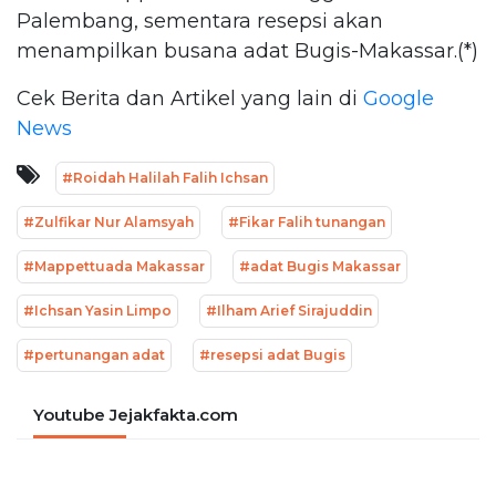
Palembang, sementara resepsi akan
menampilkan busana adat Bugis-Makassar.(*)
Cek Berita dan Artikel yang lain di
Google
News
#Roidah Halilah Falih Ichsan
#Zulfikar Nur Alamsyah
#Fikar Falih tunangan
#Mappettuada Makassar
#adat Bugis Makassar
#Ichsan Yasin Limpo
#Ilham Arief Sirajuddin
#pertunangan adat
#resepsi adat Bugis
Youtube Jejakfakta.com