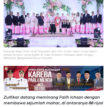
Keluarga besar Ilham Arief Sirajuddin dan Alm. Ichsan Yasin Limpo dalam
prosesi lamaran yang digelar di Hotel Sheraton Makassar, pada Minggu
(8/6/2025). @Jejakfakta/Reza Arifuddin
Zulfikar datang meminang Falih Ichsan dengan
membawa sejumlah mahar, di antaranya 88 riyal