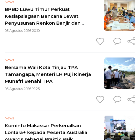
News
BPBD Luwu Timur Perkuat
Kesiapsiagaan Bencana Lewat
Penyusunan Renkon Banjir dan
Longsor 2026
05 Agustus 2026 20:10
News
Bersama Wali Kota Tinjau TPA
Tamangapa, Menteri LH Puji Kinerja
Munafri Benahi TPA
05 Agustus 2026 19:25
News
Kominfo Makassar Perkenalkan
Lontara+ kepada Peserta Australia
Awards sebagai Praktik Baik