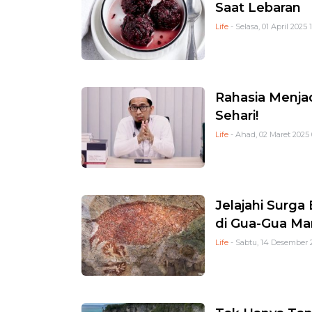
Saat Lebaran
Life
- Selasa, 01 April 2025 
Rahasia Menjad
Sehari!
Life
- Ahad, 02 Maret 2025 
Jelajahi Surg
di Gua-Gua Ma
Life
- Sabtu, 14 Desember 