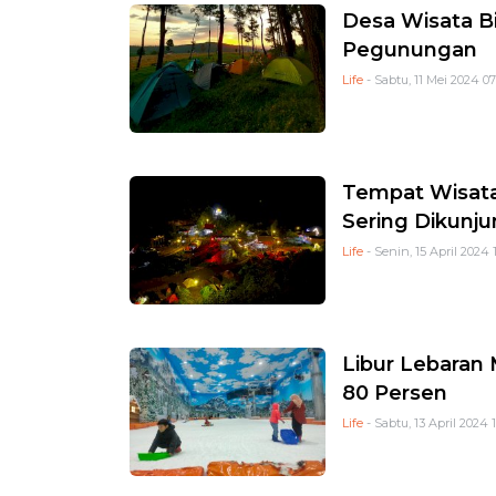
Desa Wisata Bi
Pegunungan
Life
- Sabtu, 11 Mei 2024 07
Tempat Wisata
Sering Dikunj
Life
- Senin, 15 April 2024 
Libur Lebaran 
80 Persen
Life
- Sabtu, 13 April 2024 1