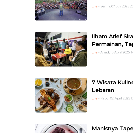
Life
- Senin, 07 Juli 2025 2
Ilham Arief Si
Permainan, Ta
Life
- Ahad, 13 April 2025 1
7 Wisata Kulin
Lebaran
Life
- Rabu, 02 April 2025 1
Manisnya Tape