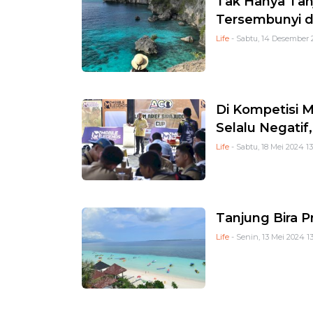
Tak Hanya Tanj
Tersembunyi 
Life
- Sabtu, 14 Desember 
Di Kompetisi 
Selalu Negatif
Life
- Sabtu, 18 Mei 2024 1
Tanjung Bira P
Life
- Senin, 13 Mei 2024 13