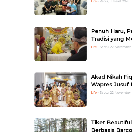
Life
- Rabu, 11 Maret 2026 1
Penuh Haru, Pe
Tradisi yang 
Life
- Sabtu, 22 November 
Akad Nikah Fiq
Wapres Jusuf 
Life
- Sabtu, 22 November 
Tiket Beautifu
Berbasis Barc