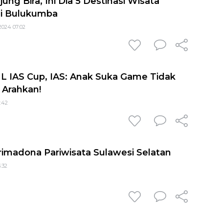
ung Bira, Ini Dia 5 Destinasi Wisata
di Bulukumba
2024 07:02
ML IAS Cup, IAS: Anak Suka Game Tidak
, Arahkan!
3:42
rimadona Pariwisata Sulawesi Selatan
:32