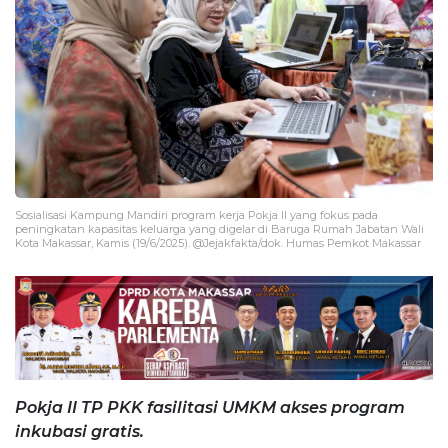
Sosialisasi Kampung Mandiri program kerja Pokja II yang fokus pada
peningkatan kapasitas keluarga yang digelar di Baruga Rumah Jabatan Wali
Kota Makassar, Kamis (19/6/2025). @Jejakfakta/dok. Humas Pemkot Makassar
Pokja II TP PKK fasilitasi UMKM akses program
inkubasi gratis.