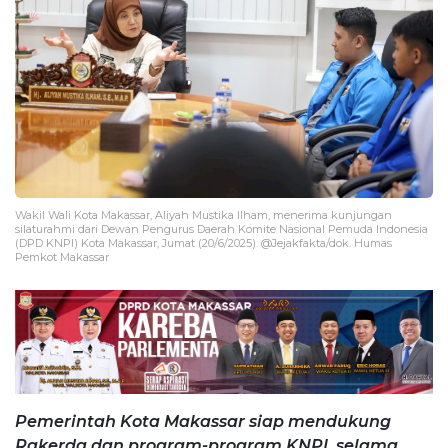
Wakil Wali Kota Makassar, Aliyah Mustika Ilham, menerima kunjungan
silaturahmi dari Dewan Pengurus Daerah Komite Nasional Pemuda Indonesia
(DPD KNPI) Kota Makassar, Jumat (20/6/2025). @Jejakfakta/dok. Humas
Pemkot Makassar
Pemerintah Kota Makassar siap mendukung
Rakerda dan program-program KNPI, selama