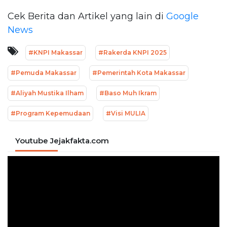
Cek Berita dan Artikel yang lain di
Google
News
#KNPI Makassar
#Rakerda KNPI 2025
#Pemuda Makassar
#Pemerintah Kota Makassar
#Aliyah Mustika Ilham
#Baso Muh Ikram
#Program Kepemudaan
#Visi MULIA
Youtube Jejakfakta.com