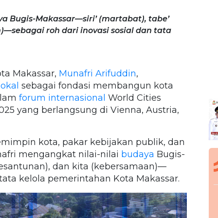
a Bugis-Makassar—siri’ (martabat), tabe’
—sebagai roh dari inovasi sosial dan tata
ota Makassar,
Munafri Arifuddin
,
lokal
sebagai fondasi membangun kota
alam
forum internasional
World Cities
5 yang berlangsung di Vienna, Austria,
mimpin kota, pakar kebijakan publik, dan
afri mengangkat nilai-nilai
budaya
Bugis-
(kesantunan), dan kita (kebersamaan)—
n tata kelola pemerintahan Kota Makassar.