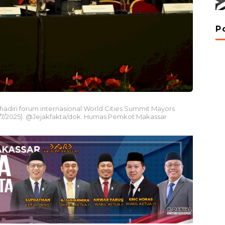
P
hadiri forum internasional World Cities Summit Mayors
3/7/2025). @Jejakfakta/dok. Humas Pemkot Makassar