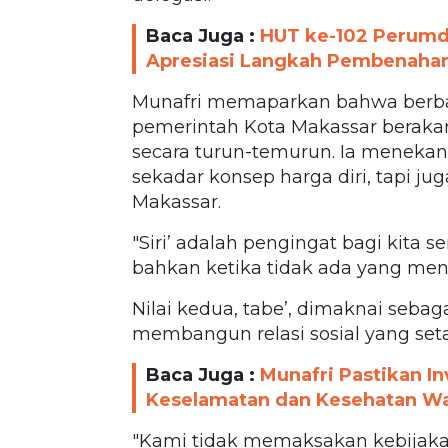
Baca Juga :
HUT ke-102 Perumda
Apresiasi Langkah Pembenaha
Munafri memaparkan bahwa berbag
pemerintah Kota Makassar berakar d
secara turun-temurun. Ia menekan
sekadar konsep harga diri, tapi ju
Makassar.
"Siri’ adalah pengingat bagi kita 
bahkan ketika tidak ada yang meng
Nilai kedua, tabe’, dimaknai seba
membangun relasi sosial yang seta
Baca Juga :
Munafri Pastikan I
Keselamatan dan Kesehatan War
"Kami tidak memaksakan kebijaka