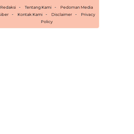
Redaksi
Tentang Kami
Pedoman Media
Siber
Kontak Kami
Disclaimer
Privacy
Policy