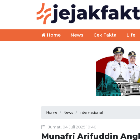
Home
News
Cek Fakta
Life
Home
News
Internasional
Jumat, 04 Juli 2025 10:40
Munafri Arifuddin Angk