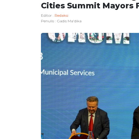
Cities Summit Mayors 
Editor :
Redaksi
Penulis :
Gadis Ma'dika