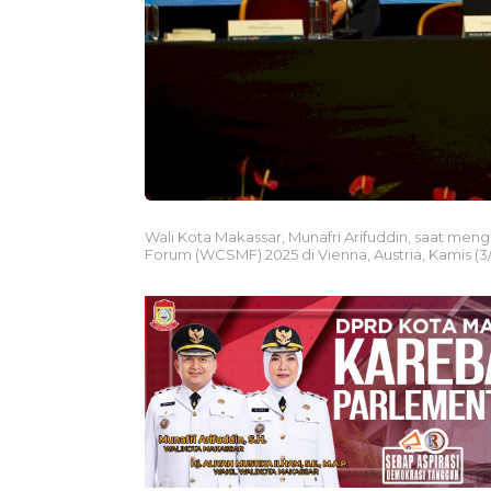
Wali Kota Makassar, Munafri Arifuddin, saat meng
Forum (WCSMF) 2025 di Vienna, Austria, Kamis (