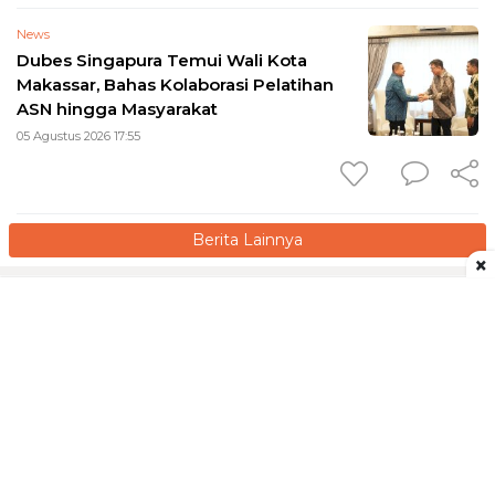
News
Dubes Singapura Temui Wali Kota
Makassar, Bahas Kolaborasi Pelatihan
ASN hingga Masyarakat
05 Agustus 2026 17:55
Berita Lainnya
×
Redaksi
Tentang Kami
Pedoman Media Siber
Kontak
Disclaimer
Privacy Policy