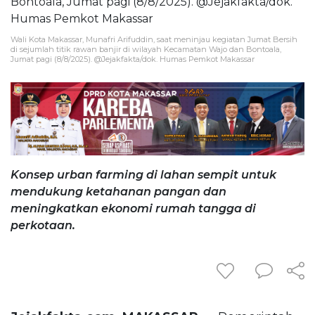
Wali Kota Makassar, Munafri Arifuddin, saat meninjau kegiatan Jumat Bersih
di sejumlah titik rawan banjir di wilayah Kecamatan Wajo dan Bontoala,
Jumat pagi (8/8/2025). @Jejakfakta/dok. Humas Pemkot Makassar
Konsep urban farming di lahan sempit untuk
mendukung ketahanan pangan dan
meningkatkan ekonomi rumah tangga di
perkotaan.