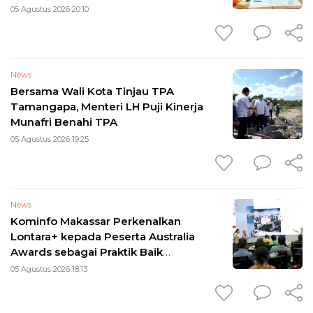
Longsor 2026
05 Agustus 2026 20:10
News
Bersama Wali Kota Tinjau TPA
Tamangapa, Menteri LH Puji Kinerja
Munafri Benahi TPA
05 Agustus 2026 19:25
News
Kominfo Makassar Perkenalkan
Lontara+ kepada Peserta Australia
Awards sebagai Praktik Baik
Transformasi Digital
05 Agustus 2026 18:13