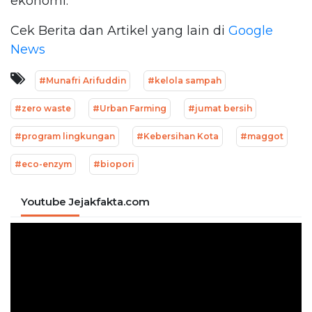
ekonomi.
Cek Berita dan Artikel yang lain di
Google
News
#Munafri Arifuddin
#kelola sampah
#zero waste
#Urban Farming
#jumat bersih
#program lingkungan
#Kebersihan Kota
#maggot
#eco-enzym
#biopori
Youtube Jejakfakta.com