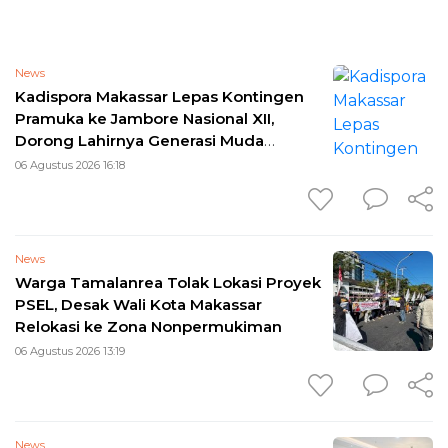
News
Kadispora Makassar Lepas Kontingen
Pramuka ke Jambore Nasional XII,
Dorong Lahirnya Generasi Muda
Berkarakter
06 Agustus 2026 16:18
News
Warga Tamalanrea Tolak Lokasi Proyek
PSEL, Desak Wali Kota Makassar
Relokasi ke Zona Nonpermukiman
06 Agustus 2026 13:19
News