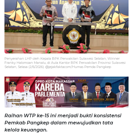
Penyerahan LHP oleh Kepala BPK Perwakilan Sulawesi Selatan, Winner
Franky Halomoan Manalu, di Aula Kantor BPK Perwakilan Provinsi Sulawesi
Selatan, Selasa (2/6/2026). @jejakfaktacom/Humas Pemda Pangkep
Raihan WTP ke-15 ini menjadi bukti konsistensi
Pemkab Pangkep dalam mewujudkan tata
kelola keuangan.