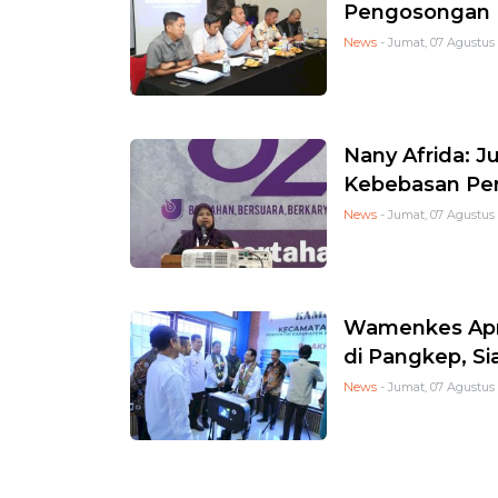
Pengosongan L
News
- Jumat, 07 Agustus 
Nany Afrida: Ju
Kebebasan Per
News
- Jumat, 07 Agustus 
Wamenkes Apre
di Pangkep, Si
News
- Jumat, 07 Agustus 