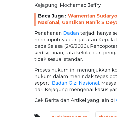
Kejagung, Mochamad Jeffry.
Baca Juga :
Wamentan Sudaryon
Nasional, Gantikan Nanik S De
Penahanan
Dadan
terjadi hanya s
mencopotnya dari jabatan Kepala 
pada Selasa (2/6/2026). Pencopota
kedisiplinan, tata kelola, dan pen
tidak sesuai standar.
Proses hukum ini menunjukkan k
hukum dalam menindak tegas pote
seperti
Badan Gizi Nasional
. Masya
dari Kejagung mengenai kasus ya
Cek Berita dan Artikel yang lain di
#Kejaksaan Agung
#badan gi