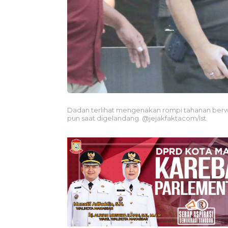
Dadan terlihat mengenakan rompi tahanan ber
pun saat digelandang. @jejakfaktacom/Ist.