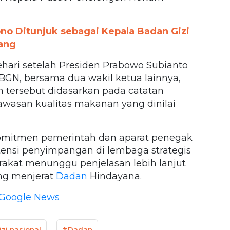
o Ditunjuk sebagai Kepala Badan Gizi
yang
ehari setelah Presiden Prabowo Subianto
BGN, bersama dua wakil ketua lainnya,
n tersebut didasarkan pada catatan
gawasan kualitas makanan yang dinilai
omitmen pemerintah dan aparat penegak
nsi penyimpangan di lembaga strategis
rakat menunggu penjelasan lebih lanjut
ng menjerat
Dadan
Hindayana.
Google News
zi nasional
#Dadan