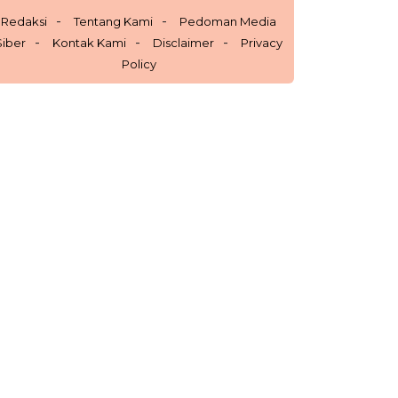
Redaksi
Tentang Kami
Pedoman Media
Siber
Kontak Kami
Disclaimer
Privacy
Policy