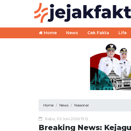
Home
News
Cek Fakta
Life
Home
News
Nasional
Rabu, 03 Juni 2026 19:12
Breaking News: Kejag