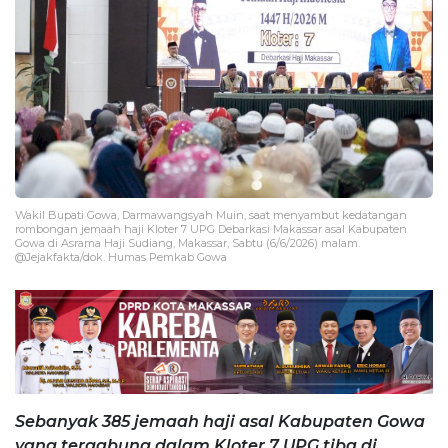
Wakil Bupati Gowa, Darmawangsyah Muin, saat menyambut kedatangan
rombongan jemaah haji Kloter 7 UPG Debarkasi Makassar asal Kabupaten
Gowa di Asrama Haji Sudiang, Makassar, Sabtu (6/6/2026) malam.
@Jejakfakta/dok. Humas Pemkab Gowa
Sebanyak 385 jemaah haji asal Kabupaten Gowa
yang tergabung dalam Kloter 7 UPG tiba di