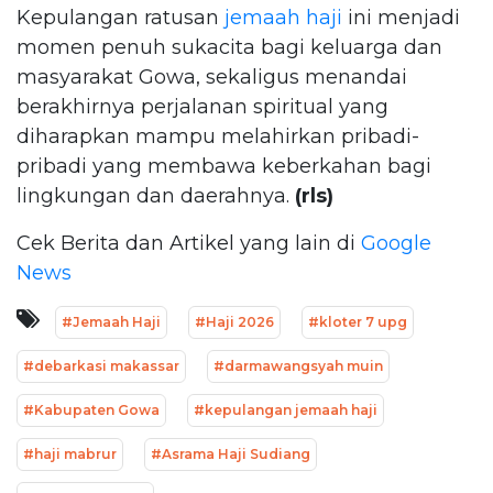
Kepulangan ratusan
jemaah haji
ini menjadi
momen penuh sukacita bagi keluarga dan
masyarakat Gowa, sekaligus menandai
berakhirnya perjalanan spiritual yang
diharapkan mampu melahirkan pribadi-
pribadi yang membawa keberkahan bagi
lingkungan dan daerahnya.
(rls)
Cek Berita dan Artikel yang lain di
Google
News
#Jemaah Haji
#Haji 2026
#kloter 7 upg
#debarkasi makassar
#darmawangsyah muin
#Kabupaten Gowa
#kepulangan jemaah haji
#haji mabrur
#Asrama Haji Sudiang