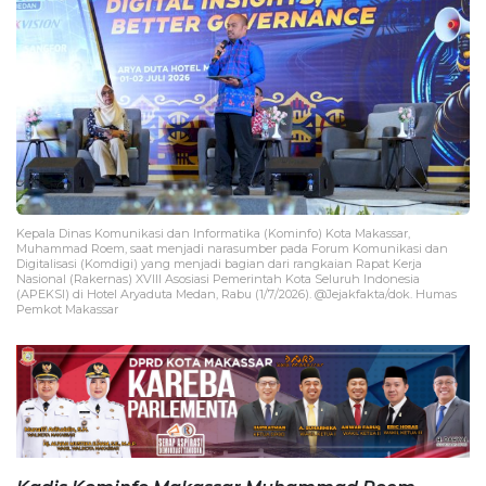
Kepala Dinas Komunikasi dan Informatika (Kominfo) Kota Makassar,
Muhammad Roem, saat menjadi narasumber pada Forum Komunikasi dan
Digitalisasi (Komdigi) yang menjadi bagian dari rangkaian Rapat Kerja
Nasional (Rakernas) XVIII Asosiasi Pemerintah Kota Seluruh Indonesia
(APEKSI) di Hotel Aryaduta Medan, Rabu (1/7/2026). @Jejakfakta/dok. Humas
Pemkot Makassar