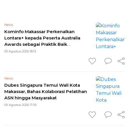
News
Kominfo Makassar Perkenalkan
Lontara+ kepada Peserta Australia
Awards sebagai Praktik Baik
Transformasi Digital
05 Agustus 2026 18:13
News
Dubes Singapura Temui Wali Kota
Makassar, Bahas Kolaborasi Pelatihan
ASN hingga Masyarakat
05 Agustus 2026 17:55