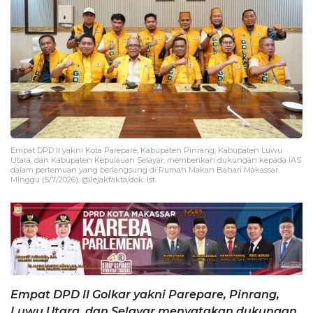
Empat DPD II yakni Kota Parepare, Kabupaten Pinrang, Kabupaten Luwu
Utara, dan Kabupaten Kepulauan Selayar, memberikan dukungan kepada IAS
dalam pertemuan yang berlangsung di Rumah Makan Bahari Makassar,
Minggu (5/7/2026). @Jejakfakta/dok. Ist.
Empat DPD II Golkar yakni Parepare, Pinrang,
Luwu Utara, dan Selayar menyatakan dukungan