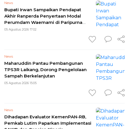
News
Bupati Irwan Sampaikan Pendapat
Akhir Ranperda Penyertaan Modal
Perumdam Waemami di Paripurna
DPRD
05 Agustus 2026 17:02
News
Maharuddin Pantau Pembangunan
TPS3R Laikang, Dorong Pengelolaan
Sampah Berkelanjutan
05 Agustus 2026 15:05
News
Dihadapan Evaluator KemenPAN-RB,
Pemkab Lutim Paparkan Implementasi