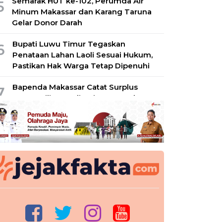
Semarak HUT ke-102, Perumda Air
5
Minum Makassar dan Karang Taruna
Gelar Donor Darah
Bupati Luwu Timur Tegaskan
6
Penataan Lahan Laoli Sesuai Hukum,
Pastikan Hak Warga Tetap Dipenuhi
Bapenda Makassar Catat Surplus
7
Rp130 Miliar, Realisasi PAD Tembus
49 Persen
Lepas 92 Peserta Jamnas XII, Bupati
8
Gowa Minta Jaga Nama Baik Daerah di
Tingkat Nasional