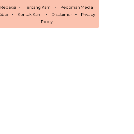
Redaksi
Tentang Kami
Pedoman Media
Siber
Kontak Kami
Disclaimer
Privacy
Policy