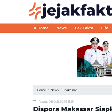
Home
News
Cek Fakta
Life
Home
News
Makassar
Rabu, 08 Juli 2026 11:19
Dispora Makassar Siap