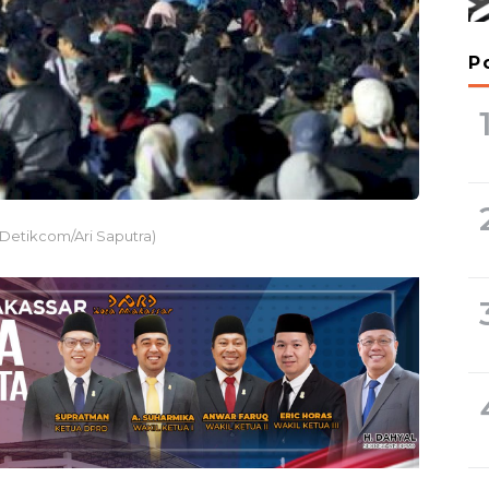
P
 (Detikcom/Ari Saputra)