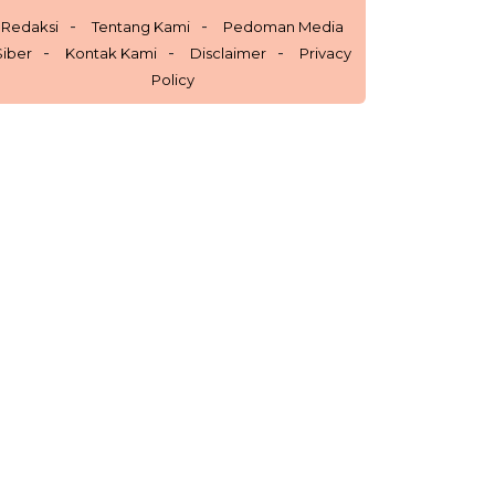
Redaksi
Tentang Kami
Pedoman Media
Siber
Kontak Kami
Disclaimer
Privacy
Policy