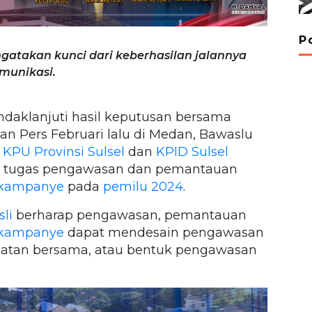
P
gatakan kunci dari keberhasilan jalannya
omunikasi.
daklanjuti hasil keputusan bersama
n Pers Februari lalu di Medan, Bawaslu
KPU Provinsi Sulsel
dan
KPID Sulsel
us tugas pengawasan dan pemantauan
 kampanye
pada
pemilu 2024
.
li
berharap pengawasan, pemantauan
 kampanye
dapat mendesain pengawasan
batan bersama, atau bentuk pengawasan