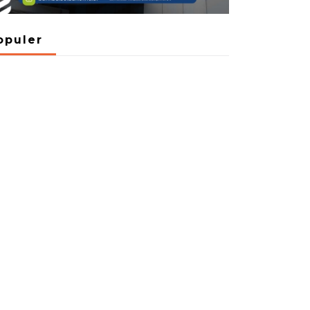
opuler