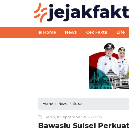
Home
News
Cek Fakta
Life
Home
News
Sulsel
Senin, 11 September 2023 20:37
Bawaslu Sulsel Perkua