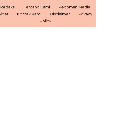
Redaksi
Tentang Kami
Pedoman Media
Siber
Kontak Kami
Disclaimer
Privacy
Policy