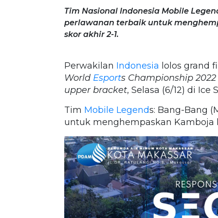
Tim Nasional Indonesia Mobile Lege
perlawanan terbaik untuk menghemp
skor akhir 2-1.
Perwakilan
Indonesia
lolos grand f
World
Esport
s Championship 2022
upper bracket
, Selasa (6/12) di I
Tim
Mobile Legend
s: Bang-Bang (
untuk menghempaskan Kamboja ke 