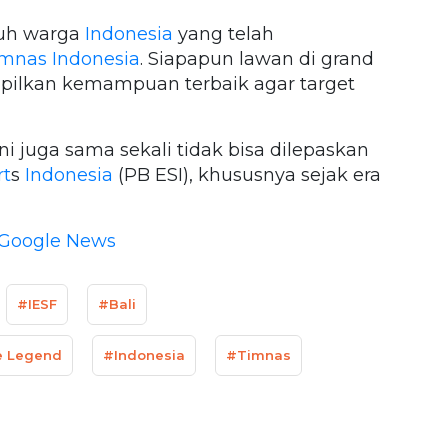
ruh warga
Indonesia
yang telah
mnas
Indonesia
. Siapapun lawan di grand
pilkan kemampuan terbaik agar target
i juga sama sekali tidak bisa dilepaskan
rt
s
Indonesia
(PB ESI), khususnya sejak era
Google News
#IESF
#Bali
e Legend
#Indonesia
#Timnas