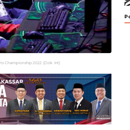
P
rts Championship 2022. (Dok. Int)