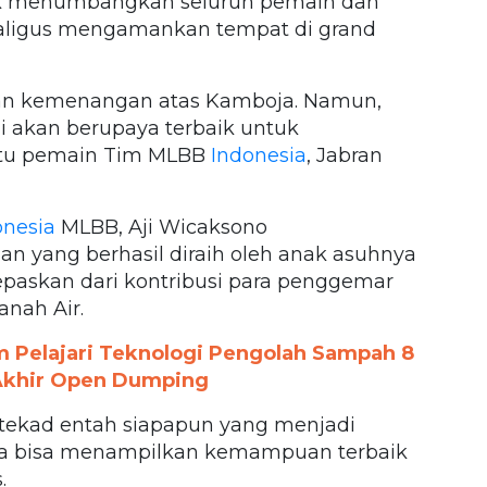
k menumbangkan seluruh pemain dan
aligus mengamankan tempat di grand
an kemenangan atas Kamboja. Namun,
mi akan berupaya terbaik untuk
atu pemain Tim MLBB
Indonesia
, Jabran
nesia
MLBB, Aji Wicaksono
yang berhasil diraih oleh anak asuhnya
lepaskan dari kontribusi para penggemar
anah Air.
am Pelajari Teknologi Pengolah Sampah 8
 Akhir Open Dumping
rtekad entah siapapun yang menjadi
aya bisa menampilkan kemampuan terbaik
.