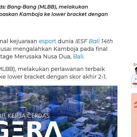
nds: Bang-Bang (MLBB), melakukan
askan Kamboja ke lower bracket dengan
inal kejuaraan
esport
dunia
IESF
Bali
14th
usai mengalahkan Kamboja pada final
ce Stage Merusaka Nusa Dua,
Bali
.
MLBB), melakukan perlawanan terbaik
lower bracket dengan skor akhir 2-1.