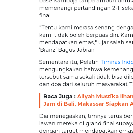
base Kamboja tanpa ampun untu
memenangi pertandingan 2-1, sek
final.
"Tentu kami merasa senang deng
kami tidak boleh berpuas diri. Ka
mendapatkan emas," ujar salah s
‘Branz’ Bagus Jabran.
Sementara itu, Pelatih
Timnas
Indo
mengungkakan bahwa kemenangan 
tersebut sama sekali tidak bisa di
dan doa dari seluruh masyarakat T
Baca Juga :
Aliyah Mustika Ilh
Jam di Bali, Makassar Siapkan
Dia menegaskan, timnya terus be
lawan mereka di grand final sup
dengan target mendapatkan emas