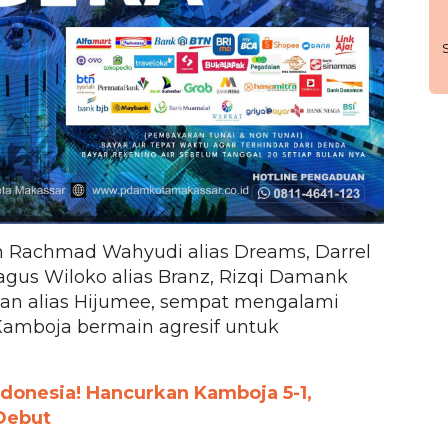
eh Rachmad Wahyudi alias Dreams, Darrel
Bagus Wiloko alias Branz, Rizqi Damank
dhan alias Hijumee, sempat mengalami
Kamboja bermain agresif untuk
ndonesia! Hancurkan Kamboja 5-1,
 Debut