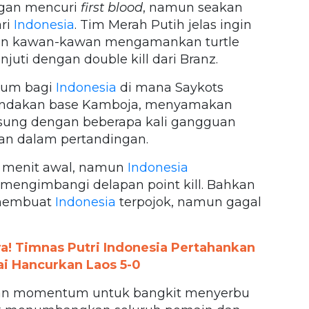
gan mencuri
first blood
, namun seakan
ri
Indonesia
. Tim Merah Putih jelas ingin
an kawan-kawan mengamankan turtle
juti dengan double kill dari Branz.
tum bagi
Indonesia
di mana Saykots
ndakan base Kamboja, menyamakan
gsung dengan beberapa kali gangguan
an dalam pertandingan.
menit awal, namun
Indonesia
ngimbangi delapan point kill. Bahkan
membuat
Indonesia
terpojok, namun gagal
ra! Timnas Putri Indonesia Pertahankan
ai Hancurkan Laos 5-0
n momentum untuk bangkit menyerbu