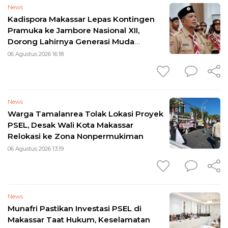
News
Kadispora Makassar Lepas Kontingen
Pramuka ke Jambore Nasional XII,
Dorong Lahirnya Generasi Muda
Berkarakter
06 Agustus 2026 16:18
News
Warga Tamalanrea Tolak Lokasi Proyek
PSEL, Desak Wali Kota Makassar
Relokasi ke Zona Nonpermukiman
06 Agustus 2026 13:19
News
Munafri Pastikan Investasi PSEL di
Makassar Taat Hukum, Keselamatan