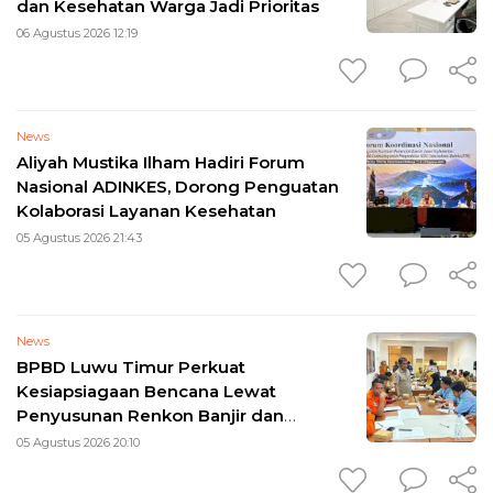
dan Kesehatan Warga Jadi Prioritas
06 Agustus 2026 12:19
News
Aliyah Mustika Ilham Hadiri Forum
Nasional ADINKES, Dorong Penguatan
Kolaborasi Layanan Kesehatan
05 Agustus 2026 21:43
News
BPBD Luwu Timur Perkuat
Kesiapsiagaan Bencana Lewat
Penyusunan Renkon Banjir dan
Longsor 2026
05 Agustus 2026 20:10