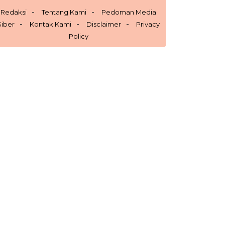
Redaksi
Tentang Kami
Pedoman Media
Siber
Kontak Kami
Disclaimer
Privacy
Policy