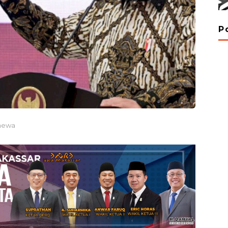
P
imewa