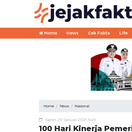
Home
News
Cek Fakta
Life
Home
News
Nasional
Senin, 20 Januari 2025 11:49
100 Hari Kinerja Peme