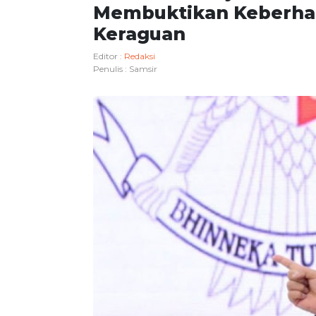
Membuktikan Keberha
Keraguan
Editor :
Redaksi
Penulis :
Samsir