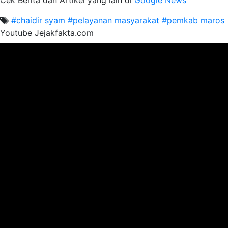
#chaidir syam
#pelayanan masyarakat
#pemkab maros
Youtube Jejakfakta.com