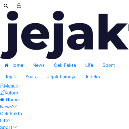
Home
News
Cek Fakta
Life
Sport
Jejak
Suara
Jejak Lainnya
Indeks
Masuk
Kolom
Home
News
Cek Fakta
Life
Sport