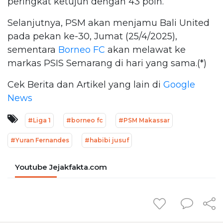
peringkat ketujuh dengan 43 poin.
Selanjutnya, PSM akan menjamu Bali United
pada pekan ke-30, Jumat (25/4/2025),
sementara
Borneo FC
akan melawat ke
markas PSIS Semarang di hari yang sama.(*)
Cek Berita dan Artikel yang lain di
Google
News
#Liga 1
#borneo fc
#PSM Makassar
#Yuran Fernandes
#habibi jusuf
Youtube Jejakfakta.com