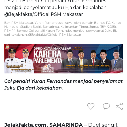
Bek PSM Makassar, Yuran Fernandes dikawal oleh pemain Borneo FC, Kenzo
Nambu di Stadion Segiri, Samarinda, Kalimantan Timur, Jumat (18/4/2025).
PSM 1-1 Borneo. Gol penalti Yuran Fernandes menjadi penyelamat Juku Eja
dari kekalahan. @Jejakfakta/Official PSM Makassar
Gol penalti Yuran Fernandes menjadi penyelamat
Juku Eja dari kekalahan.
Jejakfakta.com, SAMARINDA
– Duel sengit