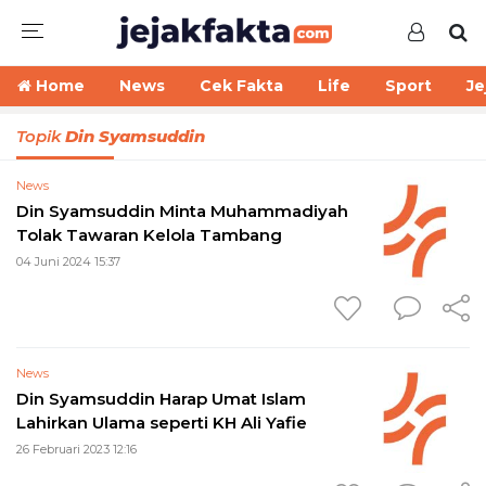
Home
News
Cek Fakta
Life
Sport
Je
Topik
Din Syamsuddin
News
Din Syamsuddin Minta Muhammadiyah
Tolak Tawaran Kelola Tambang
04 Juni 2024 15:37
News
Din Syamsuddin Harap Umat Islam
Lahirkan Ulama seperti KH Ali Yafie
26 Februari 2023 12:16