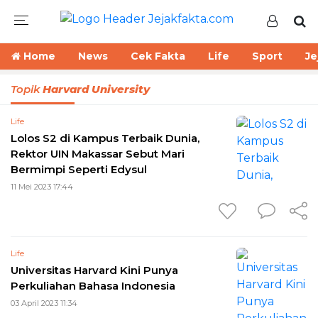
Home
News
Cek Fakta
Life
Sport
Je
Topik
Harvard University
Life
Lolos S2 di Kampus Terbaik Dunia,
Rektor UIN Makassar Sebut Mari
Bermimpi Seperti Edysul
11 Mei 2023 17:44
Life
Universitas Harvard Kini Punya
Perkuliahan Bahasa Indonesia
03 April 2023 11:34