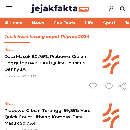
Home
News
Cek Fakta
Life
Sport
Je
Topik
hasil hitung cepat Pilpres 2024
News
Data Masuk 80,75%, Prabowo-Gibran
Unggul 58,84% Hasil Quick Count LSI
Denny JA
14 Februari 2024 18:22
News
Prabowo-Gibran Tertinggi 59,85% Versi
Quick Count Litbang Kompas, Data
Masuk 50,75%