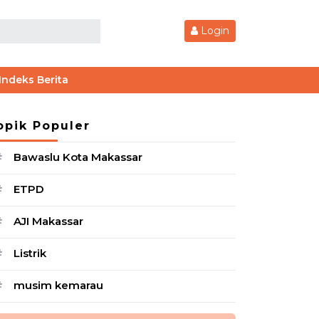
Login
Indeks Berita
opik Populer
Bawaslu Kota Makassar
#
ETPD
#
AJI Makassar
#
Listrik
#
musim kemarau
#