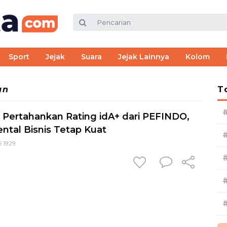
Sport
Jejak
Suara
Jejak Lainnya
Kolom
an
T
 Pertahankan Rating idA+ dari PEFINDO,
ntal Bisnis Tetap Kuat
 19:29