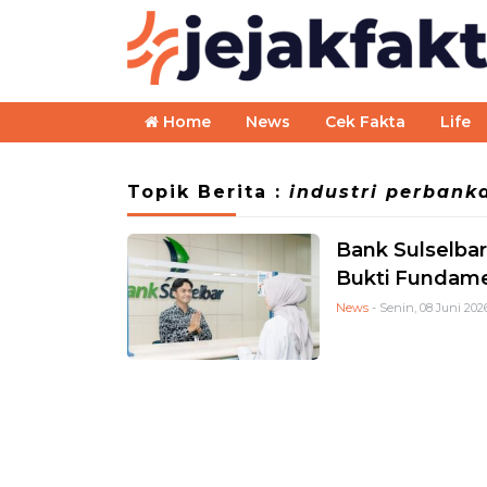
Home
News
Cek Fakta
Life
Topik Berita :
industri perbank
Bank Sulselbar
Bukti Fundame
News
- Senin, 08 Juni 2026