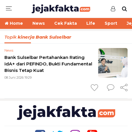
Home
News
Cek Fakta
Life
Sport
Je
Topik
kinerja Bank Sulselbar
News
Bank Sulselbar Pertahankan Rating
idA+ dari PEFINDO, Bukti Fundamental
Bisnis Tetap Kuat
08 Juni 2026 19:29