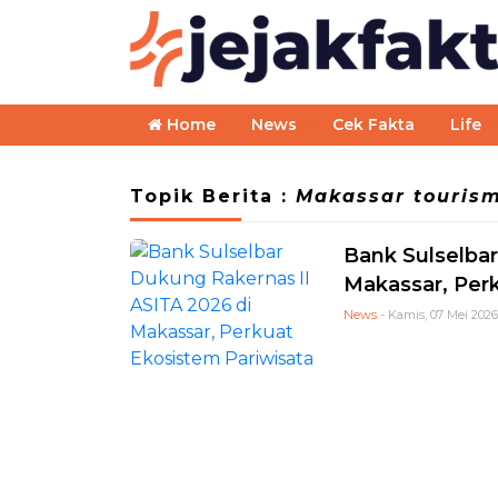
Home
News
Cek Fakta
Life
Topik Berita :
Makassar touris
Bank Sulselbar
Makassar, Perk
News
- Kamis, 07 Mei 2026