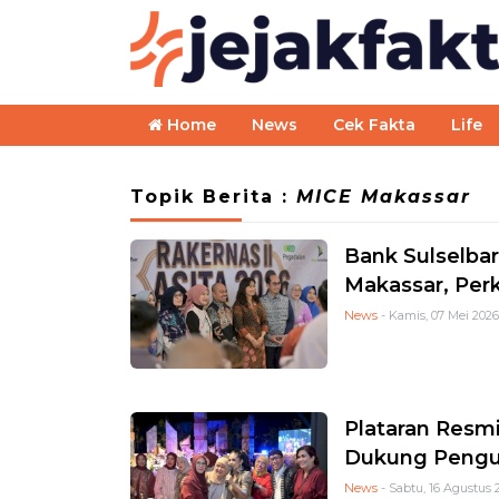
Home
News
Cek Fakta
Life
Topik Berita :
MICE Makassar
Bank Sulselbar
Makassar, Perk
News
- Kamis, 07 Mei 2026
Plataran Resmi
Dukung Penguat
News
- Sabtu, 16 Agustus 2