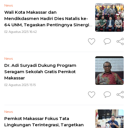
News
Wali Kota Makassar dan
Mendikdasmen Hadiri Dies Natalis ke-
64 UNM, Tegaskan Pentingnya Sinergi
Pendidikan dan Pembangunan
02 Agustus 2025 16:42
News
Dr. Adi Suryadi Dukung Program
Seragam Sekolah Gratis Pemkot
Makassar
02 Agustus 2025 15:15
News
Pemkot Makassar Fokus Tata
Lingkungan Terintegrasi, Targetkan