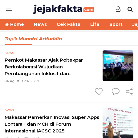
Home
News
Cek Fakta
Life
Sport
Je
Topik
Munafri Arifuddin
News
Pemkot Makassar Ajak Poltekpar
Berkolaborasi Wujudkan
Pembangunan Inklusif dan
Berkelanjutan
04 Agustus 2025 12:17
News
Makassar Pamerkan Inovasi Super Apps
Lontara+ dan MCH di Forum
Internasional IACSC 2025