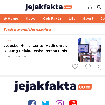
Home
News
Cek Fakta
Life
Sport
Je
Topik
nurannisha azzahra
News
Website Phinisi Center Hadir untuk
Dukung Pelaku Usaha Perahu Pinisi
23 Juni 2023 06:59