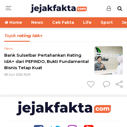
Home
News
Cek Fakta
Life
Sport
Je
Topik
rating idA+
News
Bank Sulselbar Pertahankan Rating
idA+ dari PEFINDO, Bukti Fundamental
Bisnis Tetap Kuat
08 Juni 2026 19:29